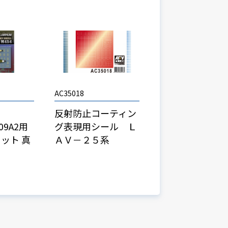
AC35018
反射防止コーティン
09A2用
グ表現用シール Ｌ
セット 真
ＡＶ－２５系