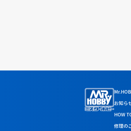
Mr.HO
お知ら
HOW T
修理の