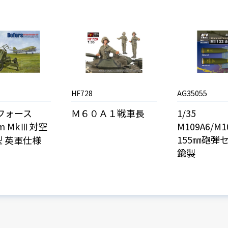
HF728
AG35055
ボフォース
Ｍ６０Ａ１戦車長
1/35
mm MkⅢ対空
M109A6/M1
155㎜砲弾
 英軍仕様
鍮製