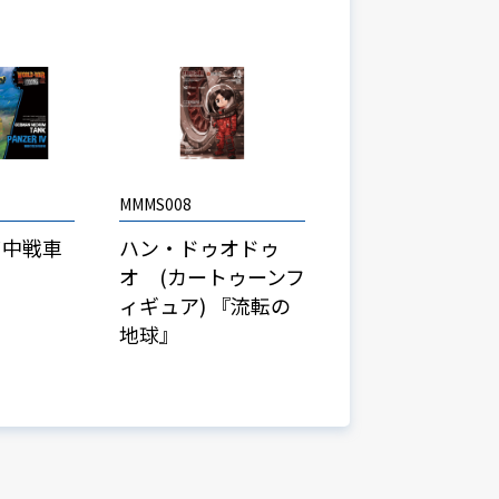
MMMS008
ツ中戦車
ハン・ドゥオドゥ
オ (カートゥーンフ
ィギュア) 『流転の
地球』