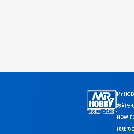
Mr.HO
お知ら
HOW T
修理の