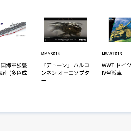
MMMS014
MWWT013
 中国海軍強襲
『デューン』 ハルコ
WWT ドイ
海南 (多色成
ンネン オーニソプタ
IV号戦車
ー