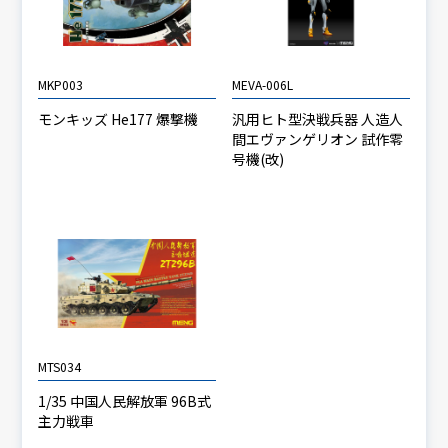
MKP003
MEVA-006L
モンキッズ He177 爆撃機
汎用ヒト型決戦兵器 人造人
間エヴァンゲリオン 試作零
号機(改)
MTS034
1/35 中国人民解放軍 96B式
主力戦車