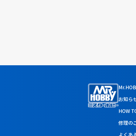
Mr.HO
お知ら
HOW T
修理の
よくあ