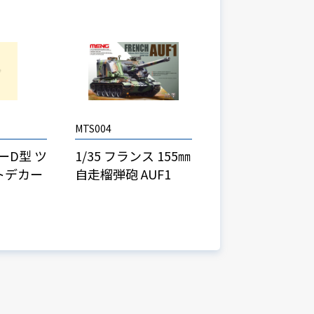
MTS004
ターD型 ツ
1/35 フランス 155㎜
トデカー
自走榴弾砲 AUF1