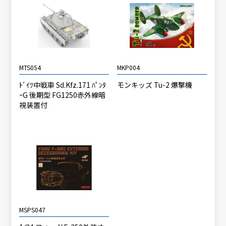
MTS054
MKP004
ﾄﾞｲﾂ中戦車 Sd.Kfz.171 ﾊﾟﾝﾀ
モンキッズ Tu-2 爆撃機
ｰG 後期型 FG1250赤外線暗
視装置付
MSPS047