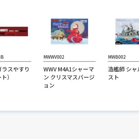
8B
MWWV002
MWB002
 ガラスやすり
WWV M4A1シャーマ
造艦師 シャ
ート）
ン クリスマスバージ
スト
ョン