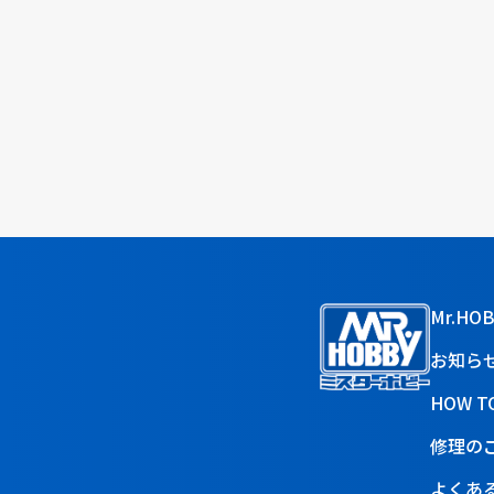
Mr.HO
お知ら
HOW T
修理の
よくあ