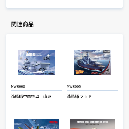
関連商品
MWB008
MWB005
造艦師中国空母 山東
造艦師 フッド