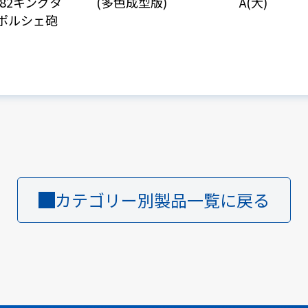
z.182キングタ
(多色成型版)
A(大)
(ポルシェ砲
カテゴリー別製品一覧に戻る