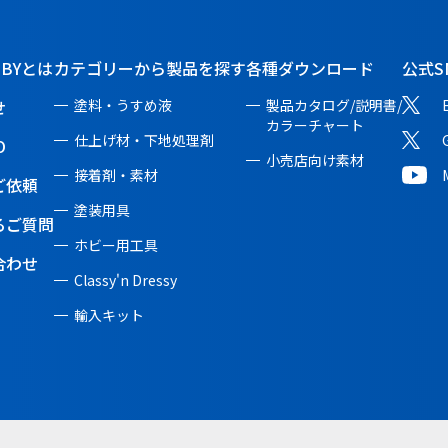
BBYとは
カテゴリーから製品を探す
各種ダウンロード
公式S
せ
塗料・うすめ液
製品カタログ/説明書/
カラーチャート
仕上げ材・下地処理剤
O
小売店向け素材
接着剤・素材
ご依頼
塗装用具
るご質問
ホビー用工具
合わせ
Classy'n Dressy
輸入キット