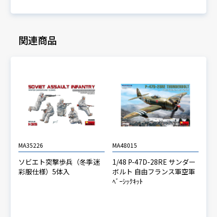
関連商品
MA35226
MA48015
ソビエト突撃歩兵（冬季迷
1/48 P-47D-28RE サンダー
彩服仕様）5体入
ボルト 自由フランス軍空軍
ﾍﾞｰｼｯｸｷｯﾄ