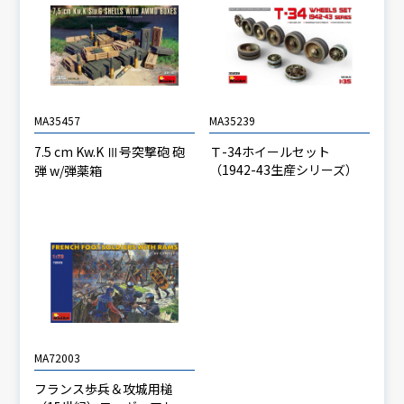
MA35457
MA35239
7.5 cm Kw.K Ⅲ号突撃砲 砲
Ｔ-34ホイールセット
（1942-43生産シリーズ）
弾 w/弾薬箱
MA72003
フランス歩兵＆攻城用槌