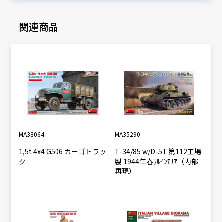
関連商品
MA38064
MA35290
1,5t 4x4 G506 カーゴトラッ
T-34/85 w/D-5T 第112工場
ク
製 1944年春ﾌﾙｲﾝﾃﾘｱ（内部
再現）