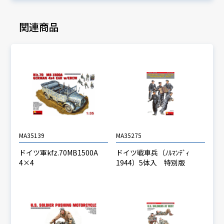
関連商品
MA35139
MA35275
ドイツ軍kfz.70MB1500A
ドイツ戦車兵（ﾉﾙﾏﾝﾃﾞｨ
4×4
1944）5体入 特別版