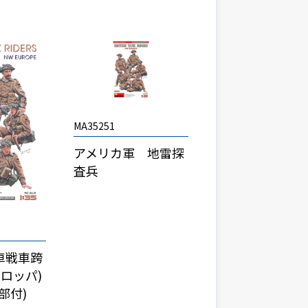
MA35251
アメリカ軍 地雷探
査兵
車戦車跨
ーロッパ)
部付)