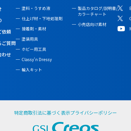
せ
塗料・うすめ液
製品カタログ/説明書/
カラーチャート
仕上げ材・下地処理剤
O
小売店向け素材
接着剤・素材
ご依頼
塗装用具
るご質問
ホビー用工具
合わせ
Classy'n Dressy
輸入キット
特定商取引法に基づく表示
プライバシーポリシー