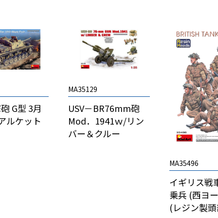
MA35129
撃砲 G型 3月
USV－BR76mm砲
年 アルケット
Mod．1941ｗ/リン
バー＆クルー
MA35496
イギリス戦
乗兵 (西ヨ
(レジン製頭