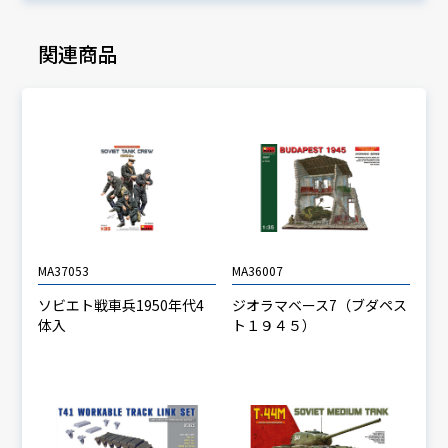
関連商品
MA37053
MA36007
ソビエト戦車兵1950年代4
ジオラマベース7（ブダペス
体入
ト１９４５）