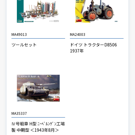
MA49013
MA24003
ツールセット
ドイツ トラクターD8506
1937年
MA35337
Ⅳ号戦車 H型 ﾆｰﾍﾞﾙﾝｹﾞﾝ工場
製 中期型 ＜1943年8月＞