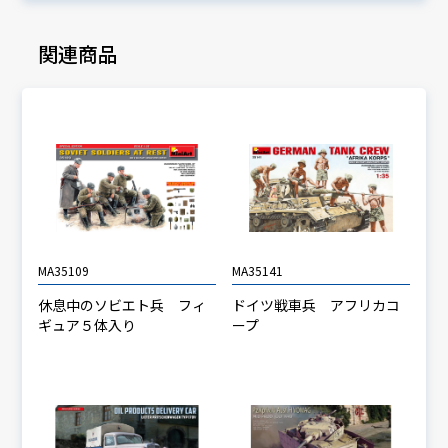
関連商品
MA35109
MA35141
休息中のソビエト兵 フィ
ドイツ戦車兵 アフリカコ
ギュア５体入り
ープ