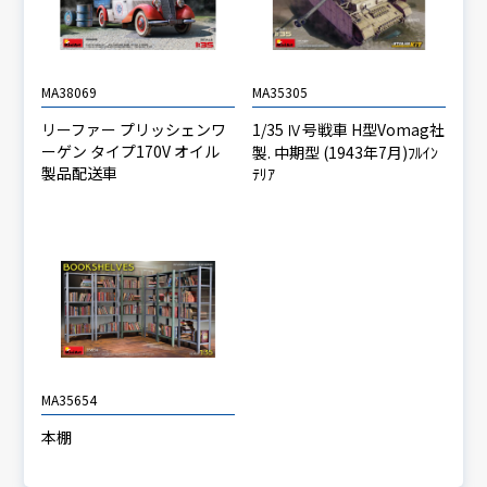
MA38069
MA35305
リーファー プリッシェンワ
1/35 Ⅳ号戦車 H型Vomag社
ーゲン タイプ170V オイル
製. 中期型 (1943年7月)ﾌﾙｲﾝ
製品配送車
ﾃﾘｱ
MA35654
本棚