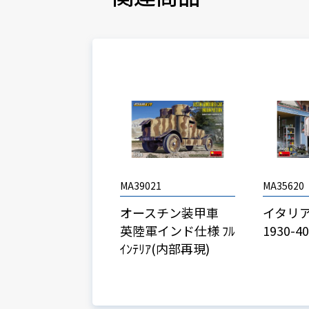
MA39021
MA35620
オースチン装甲車
イタリ
英陸軍インド仕様 ﾌﾙ
1930-
ｲﾝﾃﾘｱ(内部再現)