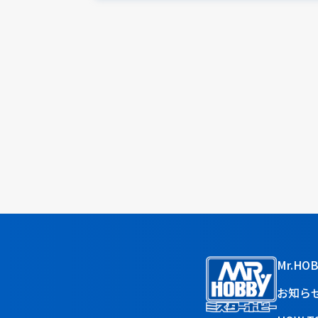
Mr.HO
お知ら