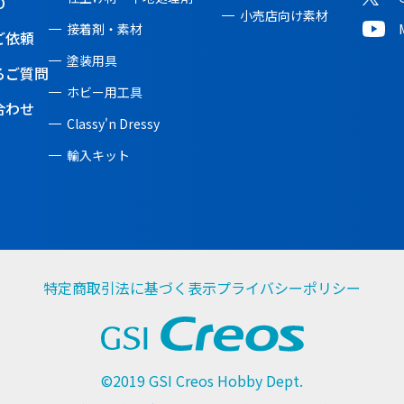
O
小売店向け素材
接着剤・素材
ご依頼
塗装用具
るご質問
ホビー用工具
合わせ
Classy'n Dressy
輸入キット
特定商取引法に基づく表示
プライバシーポリシー
©2019 GSI Creos Hobby Dept.