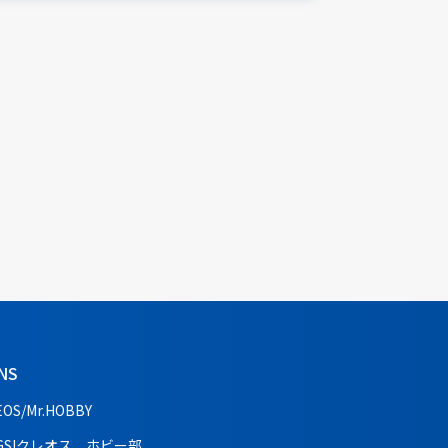
NS
EOS/Mr.HOBBY
GSIクレオス ホビー部