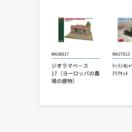
MA36017
MA37013
ジオラマベ－ス
ﾃｨﾗﾝ4ｼ
17（ヨーロッパの農
ﾃﾘｱｷ
場の建物）