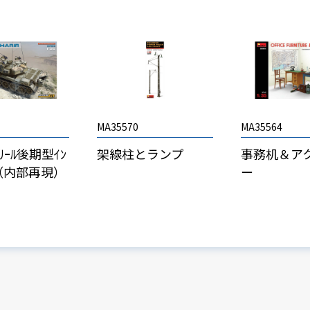
MA35570
MA35564
ｬﾘｰﾙ後期型ｲﾝ
架線柱とランプ
事務机＆ア
ｯﾄ（内部再現）
ー