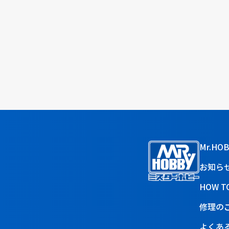
Mr.HO
お知ら
HOW T
修理の
よくあ