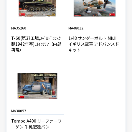
MA35260
MA48012
T-60(第37工場,ｽﾍﾞﾙﾄﾞﾛﾌｽｸ
1/48 サンダーボルト Mk.II
製1942年春)ﾌﾙｲﾝﾃﾘｱ（内部
イギリス空軍 アドバンスド
再現）
キット
MA38057
Tempo A400 リーファーワ
ーゲン 牛乳配達バン