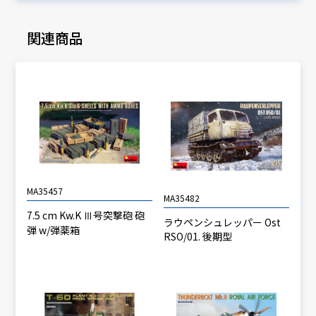
関連商品
MA35457
MA35482
7.5 cm Kw.K Ⅲ号突撃砲 砲
ラウペンシュレッパー Ost
弾 w/弾薬箱
RSO/01. 後期型