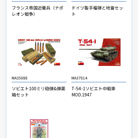
フランス帝国近衛兵（ナポ
ドイツ製手榴弾と地雷セッ
レオン戦争）
ト
MA35088
MA37014
ソビエト100ミリ砲弾&弾薬
T-54-1ソビエト中戦車
箱セット
MOD.1947