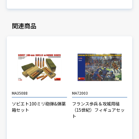
関連商品
MA35088
MA72003
ソビエト100ミリ砲弾&弾薬
フランス歩兵＆攻城用槌
箱セット
（15世紀）フィギュアセッ
ト