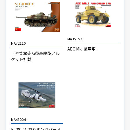
MA35152
MA72110
AEC Mk.I装甲車
Ⅲ号突撃砲 G型最終型アル
ケット社製
MA41004
FL282 V-23ハミングバード