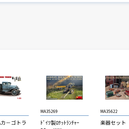
MA35269
MA35622
AAカ－ゴトラ
ﾄﾞｲﾂ製ﾛｹｯﾄﾗﾝﾁｬｰ
楽器セット