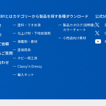
BBYとは
カテゴリーから製品を探す
各種ダウンロード
公式S
せ
塗料・うすめ液
製品カタログ/説明書/
カラーチャート
仕上げ材・下地処理剤
O
小売店向け素材
接着剤・素材
ご依頼
塗装用具
るご質問
ホビー用工具
合わせ
Classy'n Dressy
輸入キット