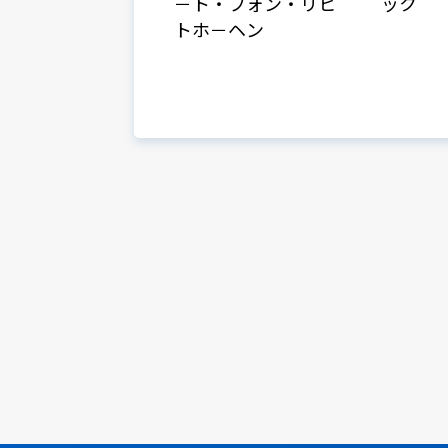
－ト・フォン・リヒ
ック
トホ－ヘン