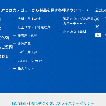
BBYとは
カテゴリーから製品を探す
各種ダウンロード
公式S
せ
塗料・うすめ液
製品カタログ/説明書/
カラーチャート
仕上げ材・下地処理剤
O
小売店向け素材
接着剤・素材
ご依頼
塗装用具
るご質問
ホビー用工具
合わせ
Classy'n Dressy
輸入キット
特定商取引法に基づく表示
プライバシーポリシー