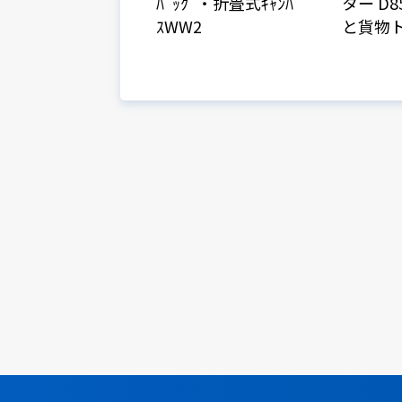
ﾊﾞｯｸﾞ・折畳式ｷｬﾝﾊﾞ
ター D85
ｽWW2
と貨物