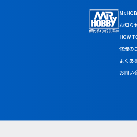
Mr.HO
お知ら
HOW T
修理の
よくあ
お問い