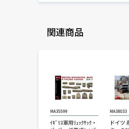
関連商品
MA35599
MA38033
ｲｷﾞﾘｽ軍用ﾘｭｯｸｻｯｸ・
ドイツ 