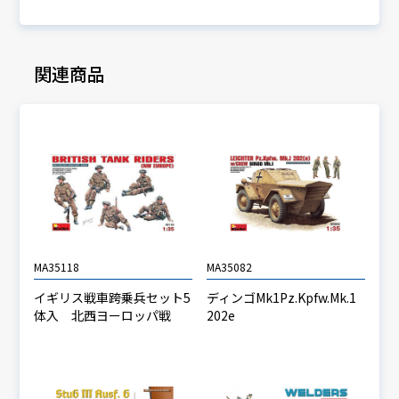
関連商品
MA35118
MA35082
イギリス戦車跨乗兵セット5
ディンゴMk1Pz.Kpfw.Mk.1
体入 北西ヨーロッパ戦
202e