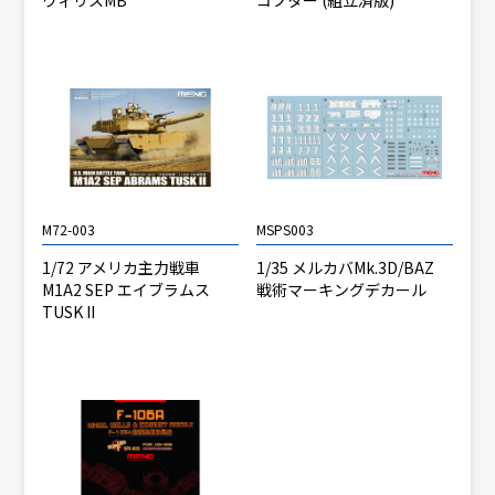
ウィリスMB
コプター (組立済版)
M72-003
MSPS003
1/72 アメリカ主力戦車
1/35 メルカバMk.3D/BAZ
M1A2 SEP エイブラムス
戦術マーキングデカール
TUSK II