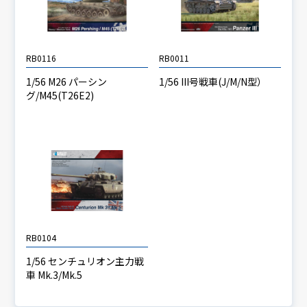
RB0116
RB0011
1/56 M26 パーシン
1/56 III号戦車(J/M/N型）
グ/M45(T26E2)
RB0104
1/56 センチュリオン主力戦
車 Mk.3/Mk.5