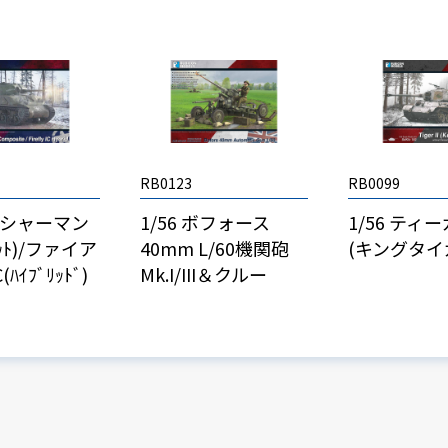
RB0123
RB0099
M4シャーマン
1/56 ボフォース
1/56 ティー
ﾞｯﾄ)/ファイア
40mm L/60機関砲
(キングタイ
ﾊｲﾌﾞﾘｯﾄﾞ)
Mk.I/III＆クルー