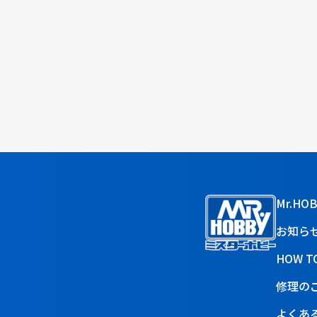
Mr.HO
お知ら
HOW T
修理の
よくあ