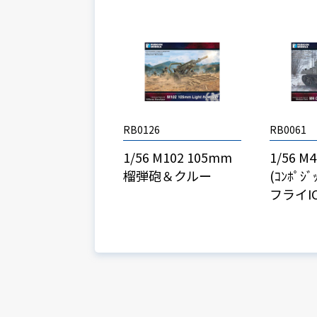
RB0126
RB0061
1/56 M102 105mm
1/56 
榴弾砲＆クルー
(ｺﾝﾎﾟｼ
フライIC(