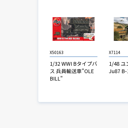
X50163
X7114
1/32 WWI Bタイプバ
1/48 
ス 兵員輸送車"OLE
Ju87 
BILL"