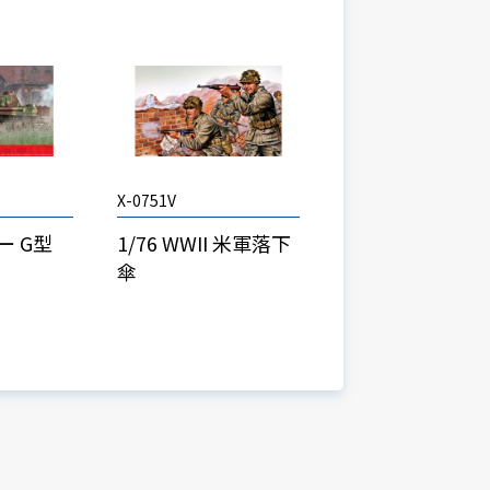
X-0751V
ー G型
1/76 WWII 米軍落下
傘