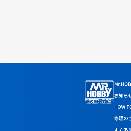
Mr.HO
お知ら
HOW T
修理の
よくあ