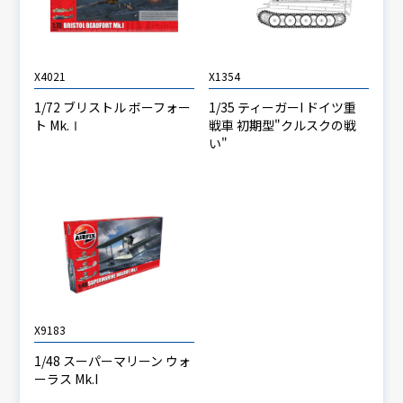
X4021
X1354
1/72 ブリストル ボーフォー
1/35 ティーガーI ドイツ重
ト Mk.Ⅰ
戦車 初期型"クルスクの戦
い"
X9183
1/48 スーパーマリーン ウォ
ーラス Mk.I