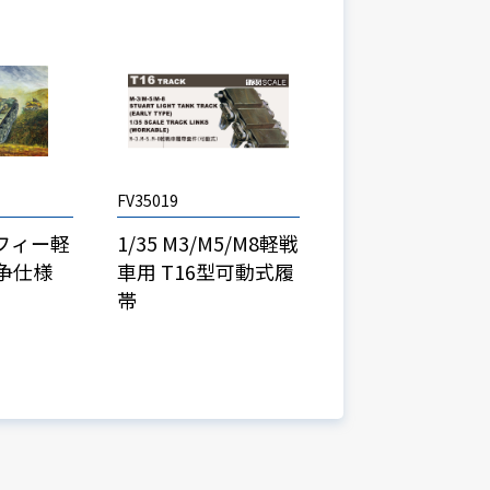
FV35019
ーフィー軽
1/35 M3/M5/M8軽戦
争仕様
車用 T16型可動式履
帯