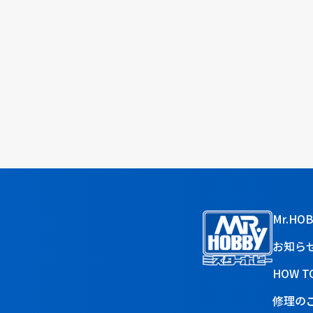
Mr.HO
お知ら
HOW T
修理の