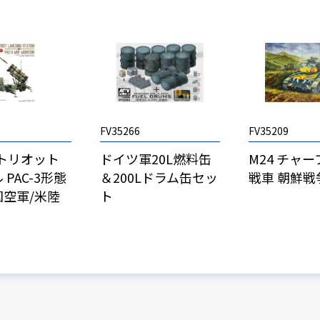
FV35266
FV35209
 パトリオット
ドイツ軍20L燃料缶
M24 チャ
 PAC-3形態
＆200Lドラム缶セッ
戦車 朝鮮戦
国空軍/米陸
ト