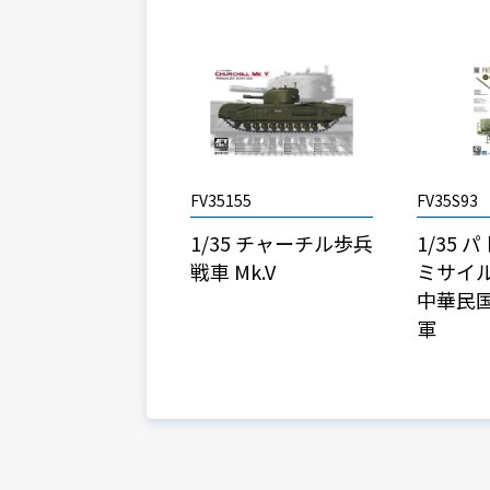
FV35155
FV35S93
1/35 チャーチル歩兵
1/35
戦車 Mk.V
ミサイル
中華民
軍