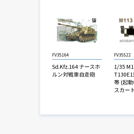
FV35164
FV35S22
Sd.Kfz.164 ナースホ
1/35 M
ルン対戦車自走砲
T130
帯 (起
スカート