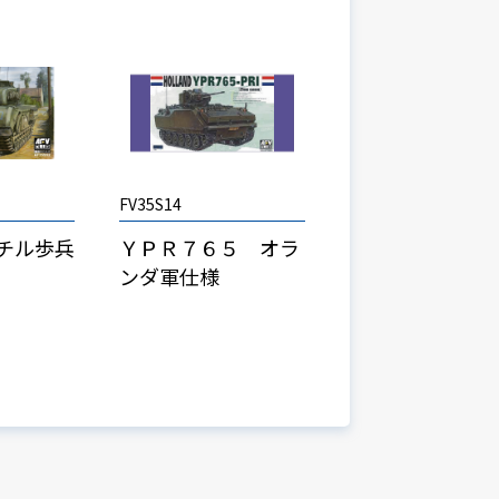
FV35S14
ーチル歩兵
ＹＰＲ７６５ オラ
ンダ軍仕様