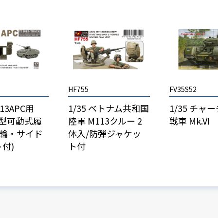
HF755
FV35S52
113APC用
1/35 ベトナム共和国
1/35 チャ
E1型可動式履
陸軍 M113クルー 2
戦車 Mk.VI
動輪・サイド
体入/防弾ジャケッ
付)
ト付