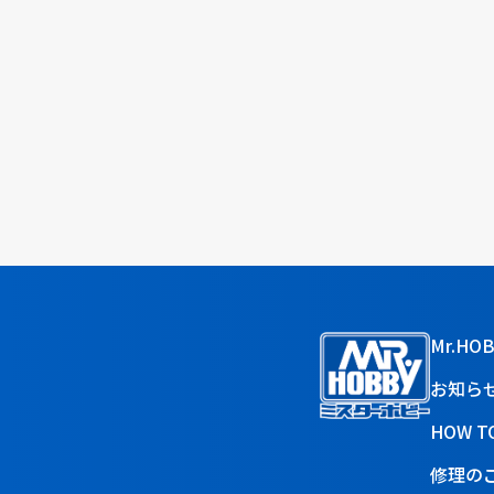
Mr.HO
お知ら
HOW T
修理の