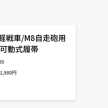
M5軽戦車/M8自走砲用
6型可動式履帯
20
,980円