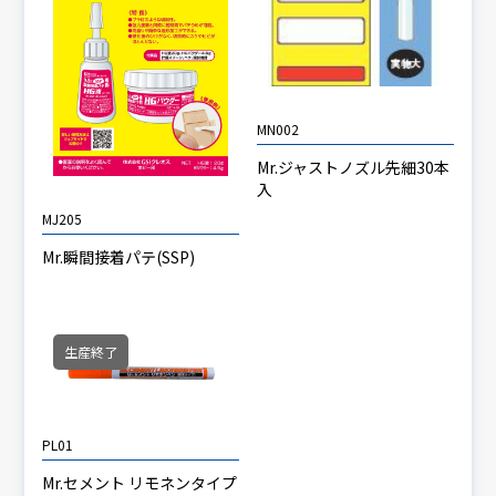
MN002
Mr.ジャストノズル先細30本
入
MJ205
Mr.瞬間接着パテ(SSP)
生産終了
PL01
Mr.セメント リモネンタイプ