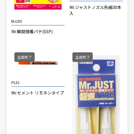
Mr.ジャストノズル先細30本
入
MJ205
Mr.瞬間接着パテ(SSP)
生産終了
生産終了
PL01
Mr.セメント リモネンタイプ