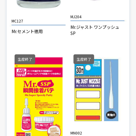
MJ204
MC127
Mr.ジャスト ワンプッシュ
Mr.セメント徳用
SP
生産終了
生産終了
MN002