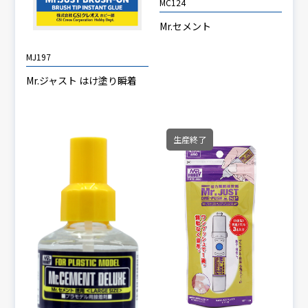
MC124
Mr.セメント
MJ197
Mr.ジャスト はけ塗り瞬着
生産終了