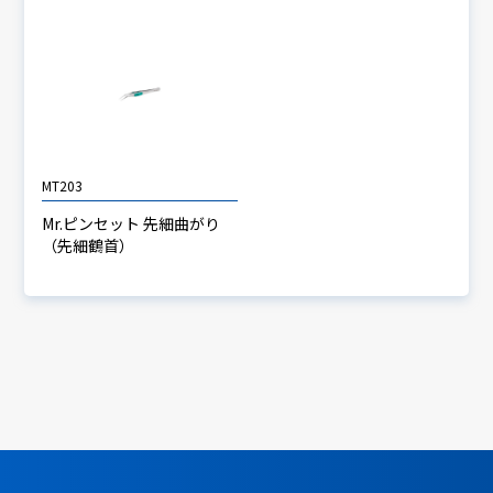
MT203
Mr.ピンセット 先細曲がり
（先細鶴首）