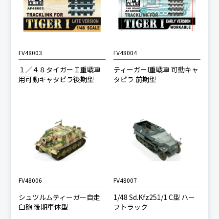
FV48003
FV48004
１／４８タイガーＩ重戦車
ティーガーI重戦車 可動キャ
用可動キャタピラ後期型
タピラ 前期型
FV48006
FV48007
シュツルムティーガー自走
1/48 Sd.Kfz251/1 C型 ハー
臼砲 後期車体型
フトラック