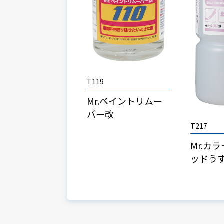
T119
Mr.ペイントリムー
バー改
T217
Mr.カラ
ッドう