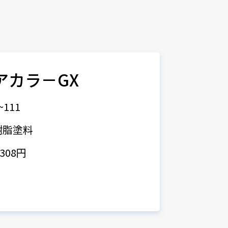
リアカラ－GX
~111
樹脂塗料
308円