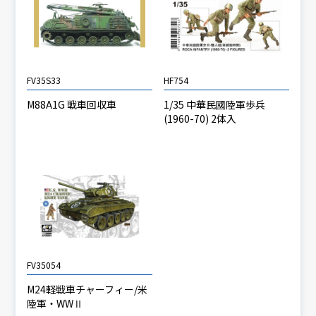
FV35S33
HF754
M88A1G 戦車回収車
1/35 中華民國陸軍歩兵
(1960-70) 2体入
FV35054
M24軽戦車チャーフィー/米
陸軍・WWⅡ