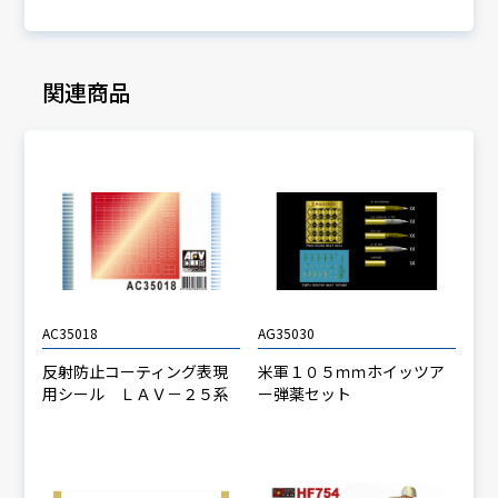
関連商品
AC35018
AG35030
反射防止コーティング表現
米軍１０５ｍｍホイッツア
用シール ＬＡＶ－２５系
ー弾薬セット