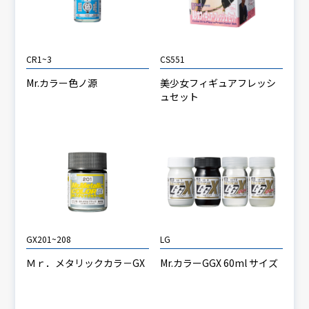
CR1~3
CS551
Mr.カラー色ノ源
美少女フィギュアフレッシ
ュセット
GX201~208
LG
Ｍｒ．メタリックカラ－GX
Mr.カラーGGX 60ml サイズ