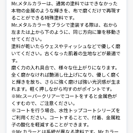
Mr.メタルカラーは、通常の塗料ではできなかった
本物の金属のような輝きを、布で磨くだけで再現す
ることができる特殊塗料です。
Mr.メタルカラーをブラシで塗装する際は、右から
左または上から下のように、同じ方向に筆を移動さ
せてください。
塗料が乾いたらウェスやティッシュなどで優しく磨
いてください。古くなった肌着の生地などが最適で
す。
磨く力の入れ具合で、様々な仕上がりになります。
全く磨かなければ艶消し仕上げになり、優しく磨く
と輝きを放ち、さらに強く磨けば強い光沢感が生ま
れます。軽く押しながら均すのがポイントです。
※Mr.スーパークリアーでコートをすると金属色が
くすむので、ご注意ください。
※コートを行う場合、水性トップコートシリーズを
ご利用ください。コートすることで、付着、金属粒
子の酸化を軽減することができます。
※Mr.カラーとは系統が異なる塗料です。Mr.カラー