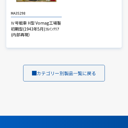
MA35298
Ⅳ号戦車 H型 Vomag工場製
初期型(1943年5月)ﾌﾙｲﾝﾃﾘｱ
(内部再現）
カテゴリー別製品一覧に戻る