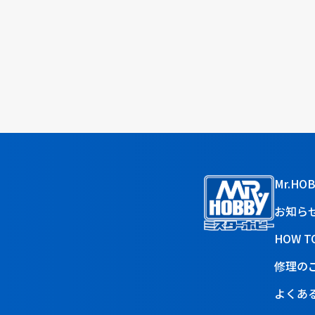
Mr.HO
お知ら
HOW T
修理の
よくあ