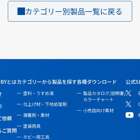
カテゴリー別製品一覧に戻る
BBYとは
カテゴリーから製品を探す
各種ダウンロード
公式S
せ
塗料・うすめ液
製品カタログ/説明書/
カラーチャート
仕上げ材・下地処理剤
O
小売店向け素材
接着剤・素材
ご依頼
塗装用具
るご質問
ホビー用工具