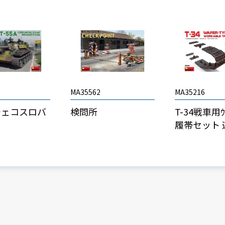
MA35562
MA35216
 チェコスロバ
検問所
T-34戦車用ｳｪ
履帯セット 