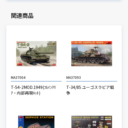
関連商品
MA37004
MA37093
T-54-2MOD.1949(ﾌﾙｲﾝﾃﾘ
T-34/85 ユーゴスラビア戦
ｱ・内部再現ｷｯﾄ)
争