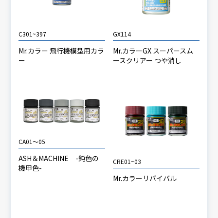
C301~397
GX114
Mr.カラー 飛行機模型用カラ
Mr.カラーGX スーパースム
ー
ースクリアー つや消し
CA01～05
ASH＆MACHINE -鈍色の
CRE01~03
機甲色-
Mr.カラーリバイバル