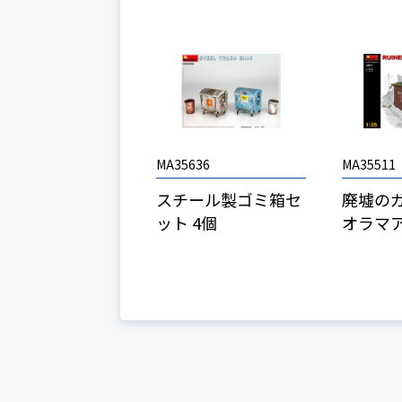
MA35636
MA35511
スチール製ゴミ箱セ
廃墟の
ット 4個
オラマ