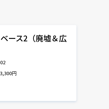
ベース2（廃墟＆広
02
,300円