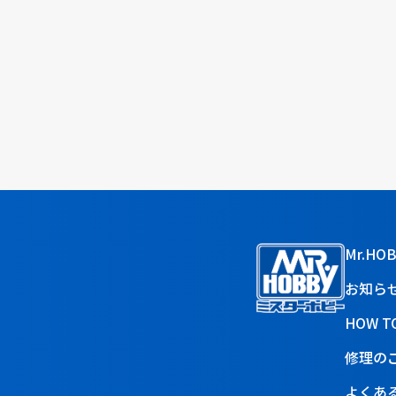
Mr.HO
お知ら
HOW T
修理の
よくあ