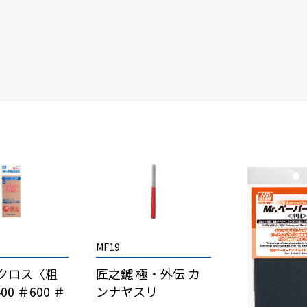
MF19
磨クロス〈粗
匠之鑢 極・外伝 カ
00 ＃600 ＃
ンナヤスリ