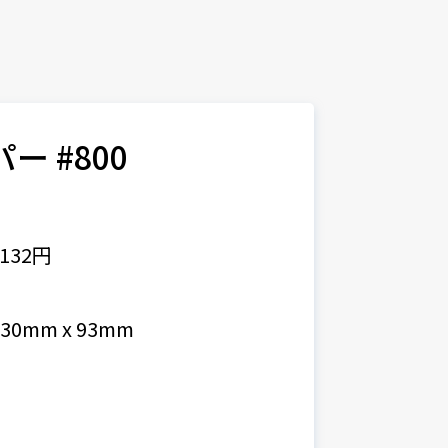
パー #800
6
132円
0mm x 93mm