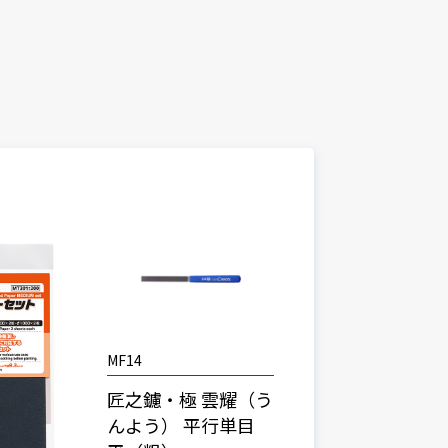
MF14
匠之鑢・極 雲耀（う
んよう） 平行単目