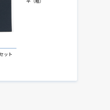
平（粗）
ーセット