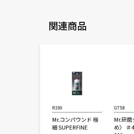
関連商品
R190
GT58
Mr.コンパウンド 極
Mr.研
細 SUPERFINE
め〉 ＃4