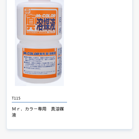
T115
Ｍｒ．カラ－専用 真溶媒
液