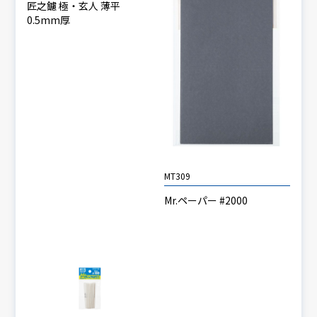
匠之鑢 極・玄人 薄平
0.5mm厚
MT309
Mr.ペーパー #2000