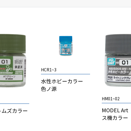
HCR1~3
水性ホビーカラー
色ノ源
HM01~02
MODEL Ar
トムズカラー
ス機カラー