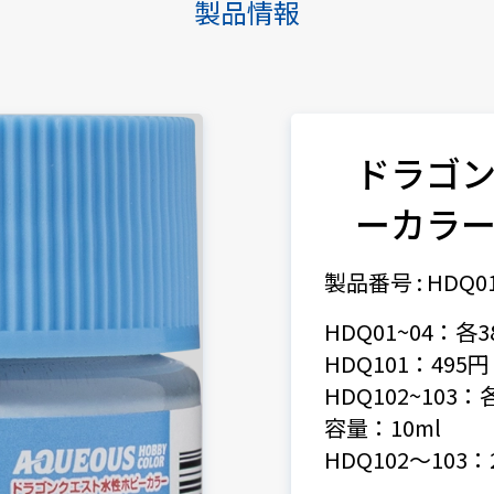
製品情報
ドラゴ
ーカラ
製品番号 : HDQ01
HDQ01~04：各
HDQ101：495
HDQ102~103
容量：10ml
HDQ102～103