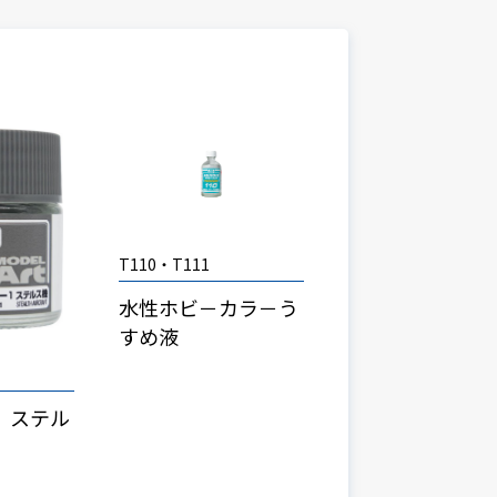
T110・T111
水性ホビ－カラ－う
すめ液
t ステル