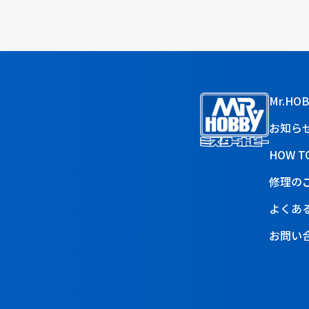
Mr.HO
お知ら
HOW T
修理の
よくあ
お問い