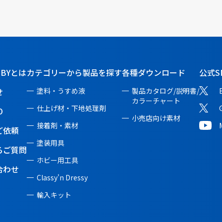
BBYとは
カテゴリーから製品を探す
各種ダウンロード
公式S
せ
塗料・うすめ液
製品カタログ/説明書/
カラーチャート
仕上げ材・下地処理剤
O
小売店向け素材
接着剤・素材
ご依頼
塗装用具
るご質問
ホビー用工具
合わせ
Classy'n Dressy
輸入キット