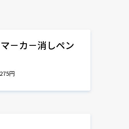
ムマ－カ－消しペン
0
275円