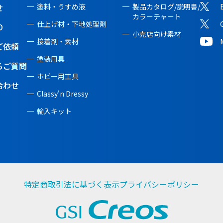
せ
塗料・うすめ液
製品カタログ/説明書/
カラーチャート
仕上げ材・下地処理剤
O
小売店向け素材
接着剤・素材
ご依頼
塗装用具
るご質問
ホビー用工具
合わせ
Classy'n Dressy
輸入キット
特定商取引法に基づく表示
プライバシーポリシー