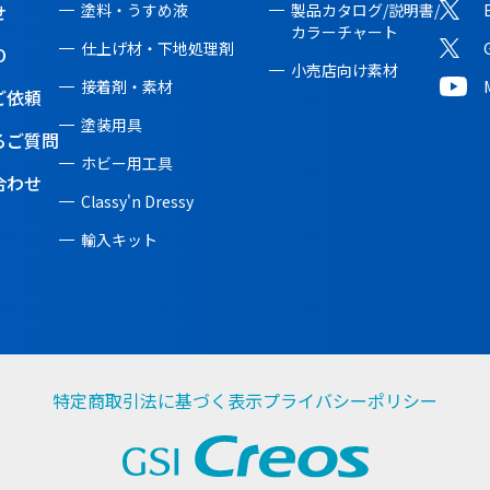
せ
塗料・うすめ液
製品カタログ/説明書/
カラーチャート
仕上げ材・下地処理剤
O
小売店向け素材
接着剤・素材
ご依頼
塗装用具
るご質問
ホビー用工具
合わせ
Classy'n Dressy
輸入キット
特定商取引法に基づく表示
プライバシーポリシー