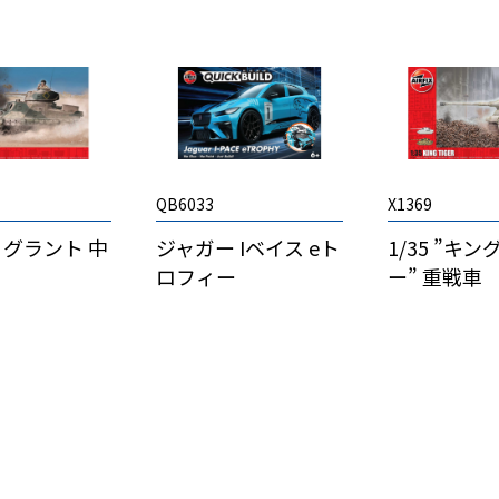
QB6033
X1369
M3 グラント 中
ジャガー Iベイス eト
1/35 ”キ
ロフィー
ー” 重戦車