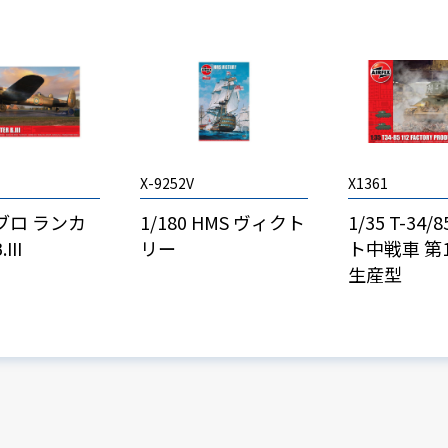
X-9252V
X1361
アブロ ランカ
1/180 HMS ヴィクト
1/35 T-34
III
リー
ト中戦車 第
生産型