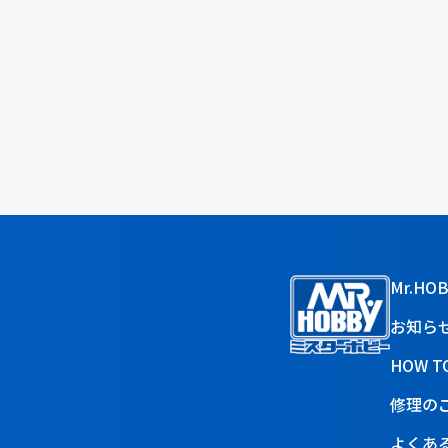
Mr.HO
お知ら
HOW T
修理の
よくあ