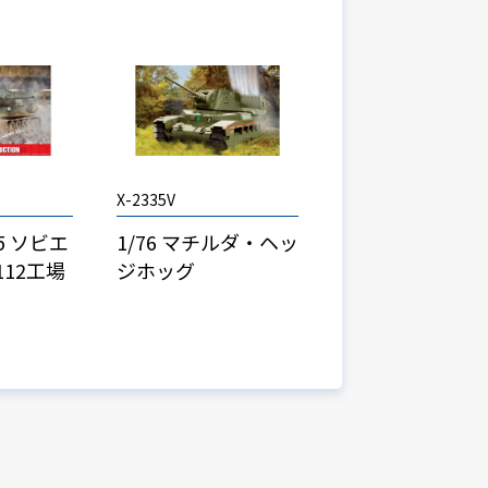
X-2335V
/85 ソビエ
1/76 マチルダ・ヘッ
112工場
ジホッグ